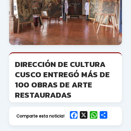
DIRECCIÓN DE CULTURA
CUSCO ENTREGÓ MÁS DE
100 OBRAS DE ARTE
RESTAURADAS
F
X
W
S
Comparte esta noticia!
a
h
h
c
a
a