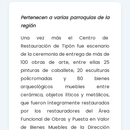
e
t
r
b
s
e
Pertenecen a varias parroquias de la
o
A
región
o
p
k
p
Una vez más el Centro de
Restauración de Tipón fue escenario
de la ceremonia de entrega de más de
100 obras de arte, entre ellas 25
pinturas de caballete, 20 esculturas
policromadas y 80 bienes
arqueológicos muebles entre
cerámica, objetos líticos y metálicos,
que fueron íntegramente restaurados
por los restauradores del Área
Funcional de Obras y Puesta en Valor
de Bienes Muebles de la Dirección