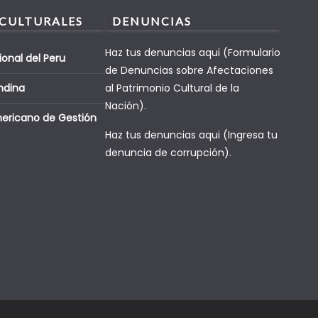
We also sell
 CULTURALES
DENUNCIAS
ow through
b workbook is
Haz tus denuncias aqui (Formulario
ional del Peru
 lab
de Denuncias sobre Afectaciones
 basic
ndina
al Patrimonio Cultural de la
reen
Nación).
mericano de Gestión
pics as I
Haz tus denuncias aqui (Ingresa tu
and
denuncia de corrupción).
n your self
etter
t is actually
work
f both the
ntial you
cessfully
ion of CCNA