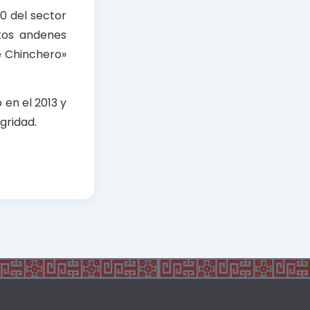
10 del sector
tos andenes
e Chinchero»
 en el 2013 y
gridad.
nnoying.
ating as
 and CCIE
nd have
ant
ritten using
ionals. It is