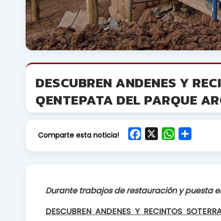
DESCUBREN ANDENES Y REC
QENTEPATA DEL PARQUE AR
F
X
W
S
Comparte esta noticia!
a
h
h
c
a
a
e
t
r
b
s
e
Durante trabajos de restauración y puesta e
o
A
o
p
DESCUBREN ANDENES Y RECINTOS SOTERR