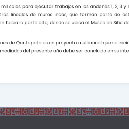
 mil soles para ejecutar trabajos en los andenes 1, 2, 3 y 
os lineales de muros incas, que forman parte de es
 hacia la parte alta, donde se ubica el Museo de Sitio d
nes de Qentepata es un proyecto multianual que se inició
 mediados del presente año debe ser concluida en su inte
topic at a distance, the applicants study them dull and a
exercise test. A practice test is communicating and stimul
ertificaitonKits, we have on-staff seasoned CCNA, CCNP,
evelop Cisco training curriculum, delivered boot camps a
s & Nobel or Borders.
http://www.passexamway.com/
Bry
as the most comprehensive study package that is well w
ily by new CCNA students as well as seasoned Cisco profess