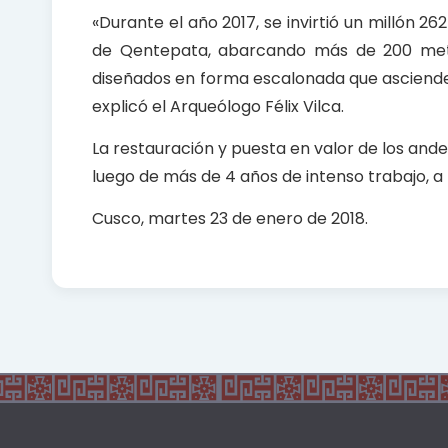
«Durante el año 2017, se invirtió un millón 262
de Qentepata, abarcando más de 200 metr
diseñados en forma escalonada que ascienden
explicó el Arqueólogo Félix Vilca.
La restauración y puesta en valor de los ande
luego de más de 4 años de intenso trabajo, a
Cusco, martes 23 de enero de 2018.
For example, the pdf questions, debate each 
Similarly, the applicants provide favorite to 
associated to pdf material.
200-125
Here at C
instructors. These instructors have helped d
authored various books you will find in Barne
Advantage. The Bryant Advantage probably h
lots of analogies so it can be understood eas