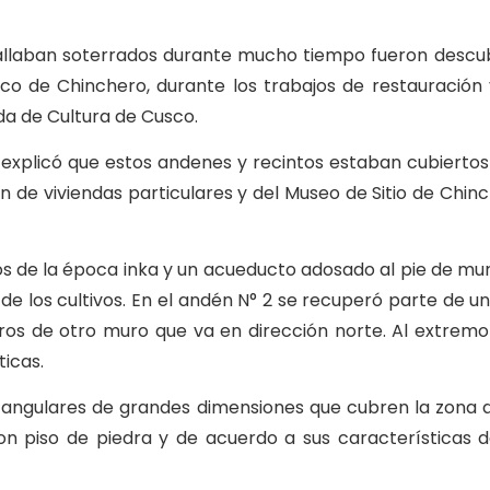
allaban soterrados durante mucho tiempo fueron descub
co de Chinchero, durante los trabajos de restauración
da de Cultura de Cusco.
, explicó que estos andenes y recintos estaban cubiertos
de viviendas particulares y del Museo de Sitio de Chinc
ños de la época inka y un acueducto adosado al pie de mu
o de los cultivos. En el andén N° 2 se recuperó parte de u
ros de otro muro que va en dirección norte. Al extrem
ticas.
ctangulares de grandes dimensiones que cubren la zona d
on piso de piedra y de acuerdo a sus características d