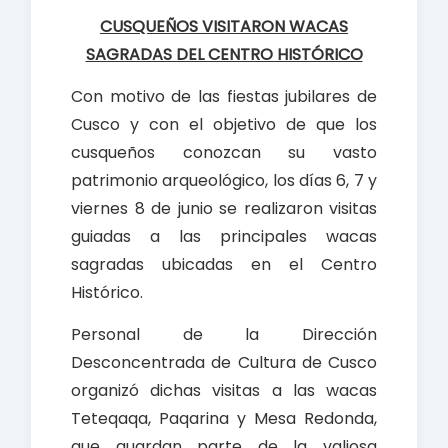
o
p
CUSQUEÑOS VISITARON WACAS
k
p
SAGRADAS DEL CENTRO HISTÓRICO
Con motivo de las fiestas jubilares de
Cusco y con el objetivo de que los
cusqueños conozcan su vasto
patrimonio arqueológico, los días 6, 7 y
viernes 8 de junio se realizaron visitas
guiadas a las principales wacas
sagradas ubicadas en el Centro
Histórico.
Personal de la Dirección
Desconcentrada de Cultura de Cusco
organizó dichas visitas a las wacas
Teteqaqa, Paqarina y Mesa Redonda,
que guardan parte de la valiosa