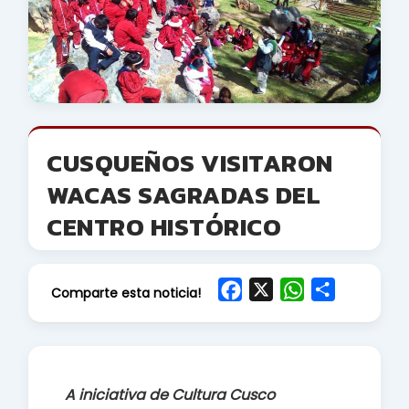
CUSQUEÑOS VISITARON
WACAS SAGRADAS DEL
CENTRO HISTÓRICO
F
X
W
S
Comparte esta noticia!
a
h
h
c
a
a
e
t
r
b
s
e
A iniciativa de Cultura Cusco
o
A