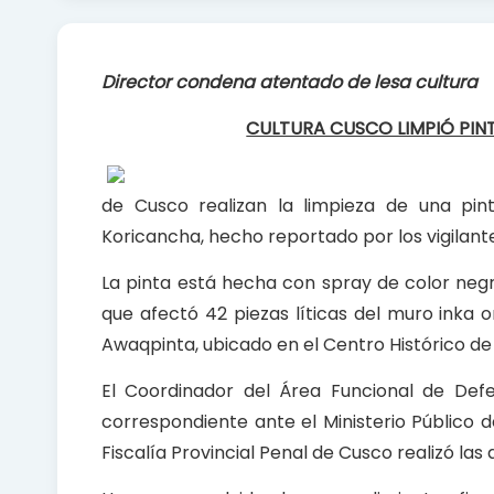
c
a
a
e
t
r
b
s
e
Director condena atentado de lesa cultura
o
A
o
p
CULTURA CUSCO LIMPIÓ PIN
k
p
de Cusco realizan la limpieza de una pin
Koricancha, hecho reportado por los vigilante
La pinta está hecha con spray de color neg
que afectó 42 piezas líticas del muro inka or
Awaqpinta, ubicado en el Centro Histórico de
El Coordinador del Área Funcional de Defen
correspondiente ante el Ministerio Público 
Fiscalía Provincial Penal de Cusco realizó las 