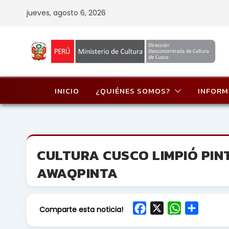
Skip
jueves, agosto 6, 2026
to
content
INICIO
¿QUIÉNES SOMOS?
INFORM
CULTURA CUSCO LIMPIÓ PIN
AWAQPINTA
F
X
W
S
Comparte esta noticia!
a
h
h