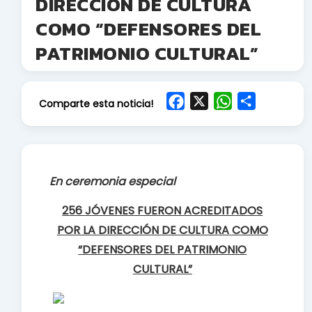
DIRECCIÓN DE CULTURA
COMO “DEFENSORES DEL
PATRIMONIO CULTURAL”
F
X
W
S
Comparte esta noticia!
a
h
h
c
a
a
e
t
r
b
s
e
En ceremonia especial
o
A
o
p
256 JÓVENES FUERON ACREDITADOS
k
p
POR LA DIRECCIÓN DE CULTURA COMO
“DEFENSORES DEL PATRIMONIO
CULTURAL”