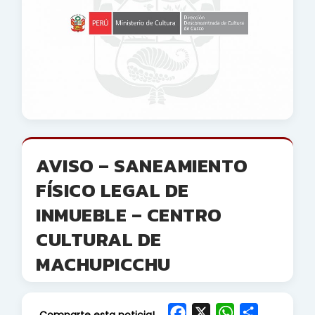
AVISO – SANEAMIENTO
FÍSICO LEGAL DE
INMUEBLE – CENTRO
CULTURAL DE
MACHUPICCHU
F
X
W
S
Comparte esta noticia!