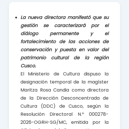
e
t
r
b
s
e
La nueva directora manifestó que su
o
A
gestión se caracterizará por el
o
p
diálogo permanente y el
k
p
fortalecimiento de las acciones de
conservación y puesta en valor del
patrimonio cultural de la región
Cusco.
El Ministerio de Cultura dispuso la
designación temporal de la magíster
Maritza Rosa Candia como directora
de la Dirección Desconcentrada de
Cultura (DDC) de Cusco, según la
Resolución Directoral N.º 000278-
2026-OGRH-SG/MC, emitida por la