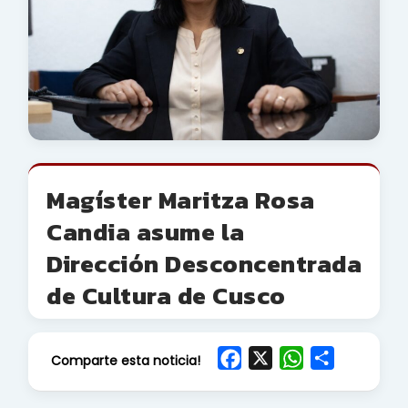
Magíster Maritza Rosa
Candia asume la
Dirección Desconcentrada
de Cultura de Cusco
F
X
W
S
Comparte esta noticia!
a
h
h
c
a
a