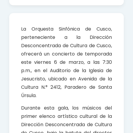
a
h
h
c
a
a
e
t
r
b
s
e
La Orquesta Sinfónica de Cusco,
o
A
perteneciente a la Dirección
o
p
Desconcentrada de Cultura de Cusco,
k
p
ofrecerá un concierto de temporada
este viernes 6 de marzo, a las 7:30
p.m., en el Auditorio de la Iglesia de
Jesucristo, ubicado en Avenida de la
Cultura N.° 2412, Paradero de Santa
Úrsula.
Durante esta gala, los músicos del
primer elenco artístico cultural de la
Dirección Desconcentrada de Cultura
de Cusco, bajo la batuta del director