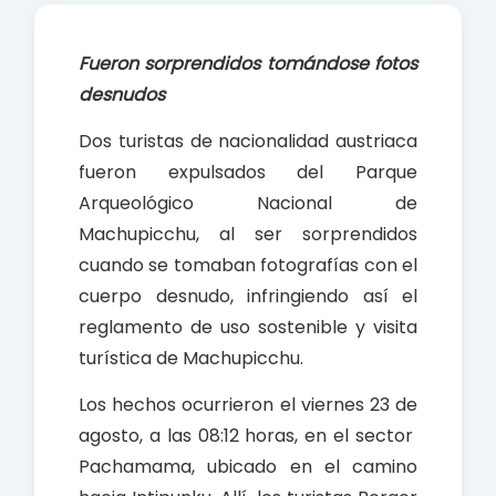
e
t
r
b
s
e
Fueron sorprendidos tomándose fotos
o
A
desnudos
o
p
k
p
Dos turistas de nacionalidad austriaca
fueron expulsados del Parque
Arqueológico Nacional de
Machupicchu, al ser sorprendidos
cuando se tomaban fotografías con el
cuerpo desnudo, infringiendo así el
reglamento de uso sostenible y visita
turística de Machupicchu.
Los hechos ocurrieron el viernes 23 de
agosto, a las 08:12 horas, en el sector
Pachamama, ubicado en el camino