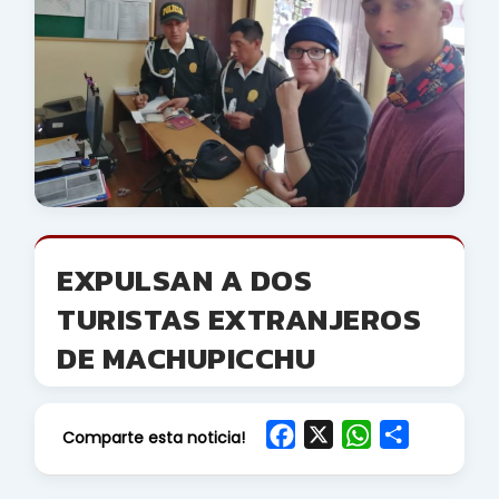
EXPULSAN A DOS
TURISTAS EXTRANJEROS
DE MACHUPICCHU
F
X
W
S
Comparte esta noticia!
a
h
h
c
a
a