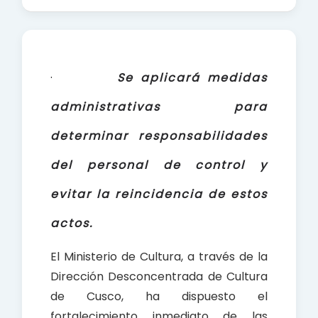
a
h
h
c
a
a
e
t
r
b
s
e
·
Se aplicará medidas
o
A
o
p
administrativas para
k
p
determinar responsabilidades
del personal de control y
evitar la reincidencia de estos
actos
.
El Ministerio de Cultura, a través de la
Dirección Desconcentrada de Cultura
de Cusco, ha dispuesto el
fortalecimiento inmediato de las