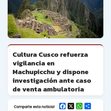
Cultura Cusco refuerza
vigilancia en
Machupicchu y dispone
investigación ante caso
de venta ambulatoria
F
X
W
S
Comparte esta noticia!