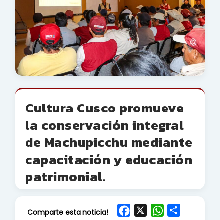
Cultura Cusco promueve
la conservación integral
de Machupicchu mediante
capacitación y educación
patrimonial.
F
X
W
S
Comparte esta noticia!