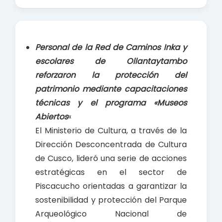
a
h
h
c
a
a
e
t
r
b
s
e
Personal de la Red de Caminos Inka y
o
A
escolares de Ollantaytambo
o
p
reforzaron la protección del
k
p
patrimonio mediante capacitaciones
técnicas y el programa «Museos
Abiertos
«
El Ministerio de Cultura, a través de la
Dirección Desconcentrada de Cultura
de Cusco, lideró una serie de acciones
estratégicas en el sector de
Piscacucho orientadas a garantizar la
sostenibilidad y protección del Parque
Arqueológico Nacional de