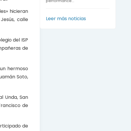
performance...
es» hicieran
Leer más noticias
Jesús, calle
egio del ISP
ompañeras de
ó un hermoso
Huamán Soto,
al Unda, San
Francisco de
rticipado de