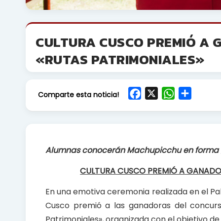
CULTURA CUSCO PREMIÓ A
«RUTAS PATRIMONIALES»
F
X
W
S
Comparte esta noticia!
a
h
h
c
a
a
e
t
r
b
s
e
Alumnas conocerán Machupicchu en forma 
o
A
o
p
CULTURA CUSCO PREMIÓ A GANADO
k
p
En una emotiva ceremonia realizada en el Pa
Cusco premió a las ganadoras del concur
Patrimoniales», organizada con el objetivo de