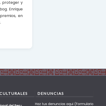
, proteger y
bog. Enrique
 premios, en
.
 CULTURALES
DENUNCIAS
Haz tus denuncias aqui (Formulario
ional del Peru