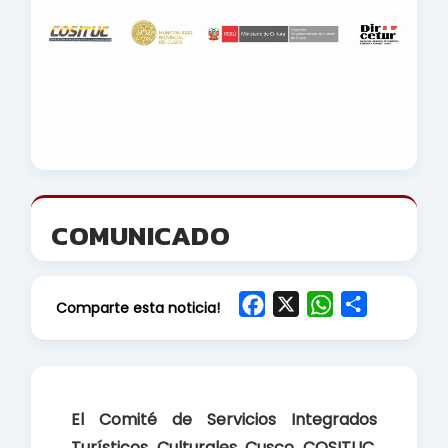
COMUNICADO
F
X
W
S
Comparte esta noticia!
a
h
h
c
a
a
e
t
r
b
s
e
El Comité de Servicios Integrados
o
A
Turísticos Culturales Cusco COSITUC
,