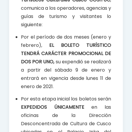
o
p
comunica a los operadores, agencias y
k
p
guías de turismo y visitantes lo
siguiente:
Por el período de dos meses (enero y
febrero),
EL BOLETO TURÍSTICO
TENDRÁ CARÁCTER PROMOCIONAL DE
DOS POR UNO,
su expendió se realizará
a partir del sábado 9 de enero y
entrará en vigencia desde lunes 11 de
enero de 2021.
Por esta etapa inicial los boletos serán
EXPEDIDOS ÚNICAMENTE
en las
oficinas de la Dirección
Desconcentrada de Cultura de Cusco
ubicadas en el Palacio Inka del