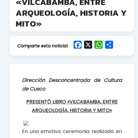
«VILCABAMBA, ENTRE
ARQUEOLOGÍA, HISTORIA Y
MITO»
F
X
W
S
Comparte esta noticia!
a
h
h
c
a
a
e
t
r
b
s
e
Dirección Desconcentrada de Cultura
o
A
de Cusco
o
p
k
p
PRESENTÓ LIBRO «VILCABAMBA, ENTRE
ARQUEOLOGÍA, HISTORIA Y MITO»
En una emotiva ceremonia realizada en