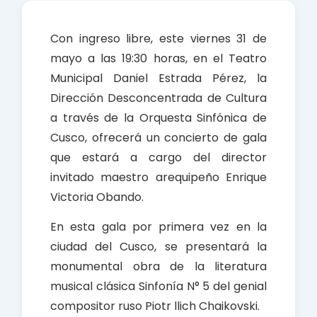
e
t
r
b
s
e
Con ingreso libre, este viernes 31 de
o
A
mayo a las 19:30 horas, en el Teatro
o
p
Municipal Daniel Estrada Pérez, la
k
p
Dirección Desconcentrada de Cultura
a través de la Orquesta Sinfónica de
Cusco, ofrecerá un concierto de gala
que estará a cargo del director
invitado maestro arequipeño Enrique
Victoria Obando.
En esta gala por primera vez en la
ciudad del Cusco, se presentará la
monumental obra de la literatura
musical clásica Sinfonía N° 5 del genial
compositor ruso Piotr llich Chaikovski.