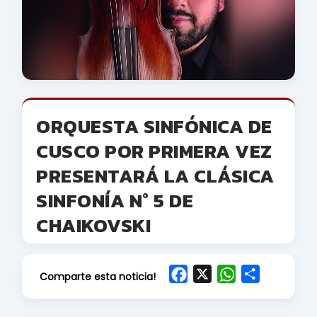
ORQUESTA SINFÓNICA DE
CUSCO POR PRIMERA VEZ
PRESENTARÁ LA CLÁSICA
SINFONÍA N° 5 DE
CHAIKOVSKI
F
X
W
S
Comparte esta noticia!
a
h
h
c
a
a