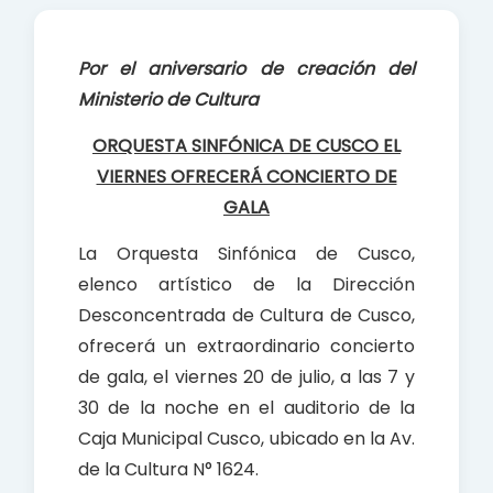
e
t
r
b
s
e
Por el aniversario de creación del
o
A
Ministerio de Cultura
o
p
k
p
ORQUESTA SINFÓNICA DE CUSCO EL
VIERNES OFRECERÁ CONCIERTO DE
GALA
La Orquesta Sinfónica de Cusco,
elenco artístico de la Dirección
Desconcentrada de Cultura de Cusco,
ofrecerá un extraordinario concierto
de gala, el viernes 20 de julio, a las 7 y
30 de la noche en el auditorio de la
Caja Municipal Cusco, ubicado en la Av.
de la Cultura N° 1624.