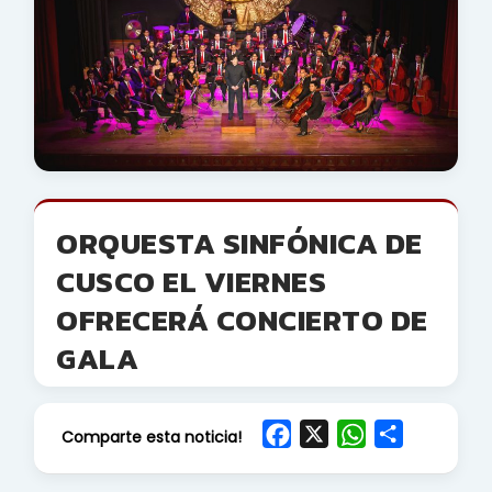
ORQUESTA SINFÓNICA DE
CUSCO EL VIERNES
OFRECERÁ CONCIERTO DE
GALA
F
X
W
S
Comparte esta noticia!
a
h
h
c
a
a