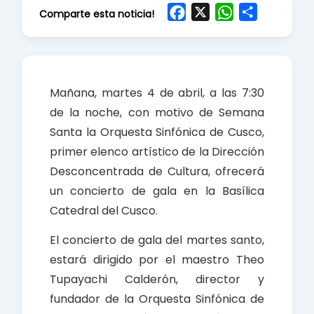
F
X
W
S
Comparte esta noticia!
a
h
h
c
a
a
e
t
r
b
s
e
Mañana, martes 4 de abril, a las 7:30
o
A
de la noche, con motivo de Semana
o
p
Santa la Orquesta Sinfónica de Cusco,
k
p
primer elenco artístico de la Dirección
Desconcentrada de Cultura, ofrecerá
un concierto de gala en la Basílica
Catedral del Cusco.
El concierto de gala del martes santo,
estará dirigido por el maestro Theo
Tupayachi Calderón, director y
fundador de la Orquesta Sinfónica de