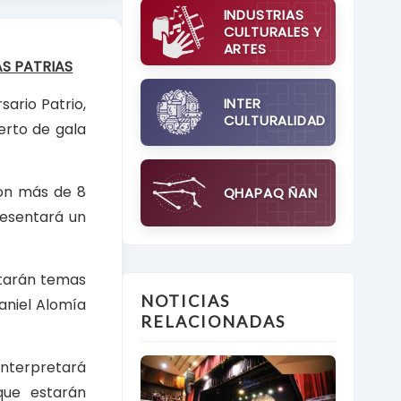
INDUSTRIAS
CULTURALES Y
ARTES
S PATRIAS
sario Patrio,
INTER
CULTURALIDAD
erto de gala
con más de 8
QHAPAQ ÑAN
resentará un
ntarán temas
NOTICIAS
aniel Alomía
RELACIONADAS
interpretará
que estarán