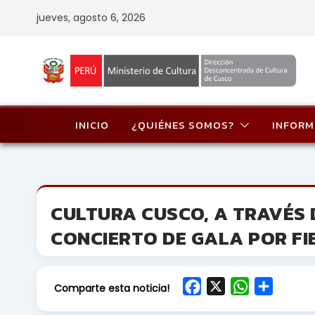
Skip
jueves, agosto 6, 2026
to
content
INICIO
¿QUIÉNES SOMOS?
INFORM
CULTURA CUSCO, A TRAVÉS 
CONCIERTO DE GALA POR FI
F
X
W
S
Comparte esta noticia!
a
h
h