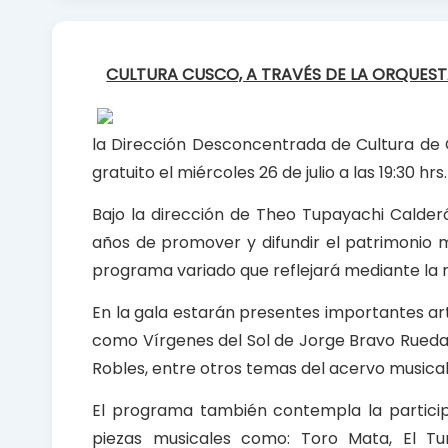
c
a
a
e
t
r
b
s
e
CULTURA CUSCO, A TRAVÉS DE LA ORQUEST
o
A
o
p
k
p
la Dirección Desconcentrada de Cultura de C
gratuito el miércoles 26 de julio a las 19:30 hr
Bajo la dirección de Theo Tupayachi Calder
años de promover y difundir el patrimonio mu
programa variado que reflejará mediante la m
En la gala estarán presentes importantes ar
como Vírgenes del Sol de Jorge Bravo Rueda,
Robles, entre otros temas del acervo musical
El programa también contempla la participa
piezas musicales como: Toro Mata, El Tur