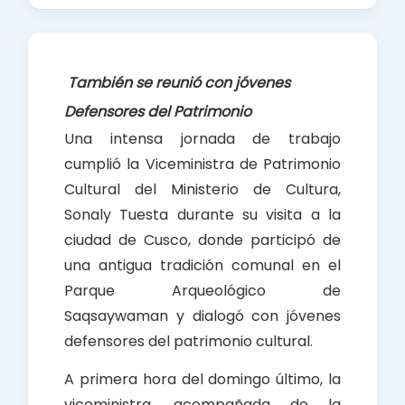
c
a
a
e
t
r
b
s
e
También se reunió con jóvenes
o
A
Defensores del Patrimonio
o
p
Una intensa jornada de trabajo
k
p
cumplió la Viceministra de Patrimonio
Cultural del Ministerio de Cultura,
Sonaly Tuesta durante su visita a la
ciudad de Cusco, donde participó de
una antigua tradición comunal en el
Parque Arqueológico de
Saqsaywaman y dialogó con jóvenes
defensores del patrimonio cultural.
A primera hora del domingo último, la
viceministra, acompañada de la