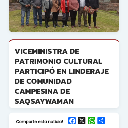
VICEMINISTRA DE
PATRIMONIO CULTURAL
PARTICIPÓ EN LINDERAJE
DE COMUNIDAD
CAMPESINA DE
SAQSAYWAMAN
F
X
W
S
Comparte esta noticia!
a
h
h