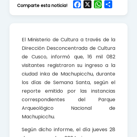
F
X
W
S
Comparte esta noticia!
a
h
h
c
a
a
e
t
r
b
s
e
El Ministerio de Cultura a través de la
o
A
Dirección Desconcentrada de Cultura
o
p
de Cusco, informó que, 16 mil 082
k
p
visitantes registraron su ingreso a la
ciudad inka de Machupicchu, durante
los días de Semana Santa, según el
reporte emitido por las instancias
correspondientes del Parque
Arqueológico Nacional de
Machupicchu.
Según dicho informe, el día jueves 28