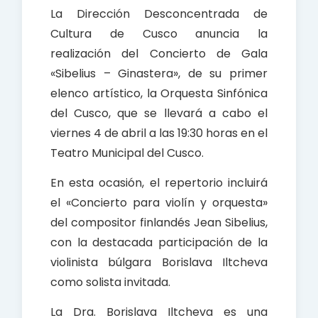
b
s
e
La Dirección Desconcentrada de
o
A
Cultura de Cusco anuncia la
o
p
realización del Concierto de Gala
k
p
«Sibelius – Ginastera», de su primer
elenco artístico, la Orquesta Sinfónica
del Cusco, que se llevará a cabo el
viernes 4 de abril a las 19:30 horas en el
Teatro Municipal del Cusco.
En esta ocasión, el repertorio incluirá
el «Concierto para violín y orquesta»
del compositor finlandés Jean Sibelius,
con la destacada participación de la
violinista búlgara Borislava Iltcheva
como solista invitada.
La Dra. Borislava Iltcheva es una