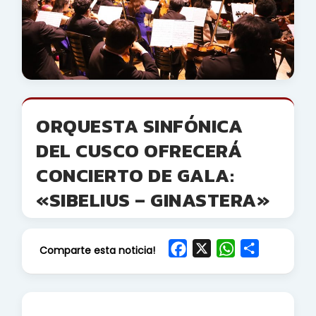
ORQUESTA SINFÓNICA
DEL CUSCO OFRECERÁ
CONCIERTO DE GALA:
«SIBELIUS – GINASTERA»
F
X
W
S
Comparte esta noticia!
a
h
h
c
a
a
e
t
r