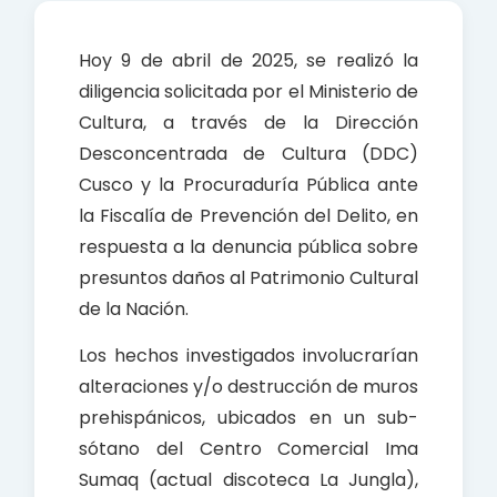
e
t
r
b
s
e
Hoy 9 de abril de 2025, se realizó la
o
A
diligencia solicitada por el Ministerio de
o
p
Cultura, a través de la Dirección
k
p
Desconcentrada de Cultura (DDC)
Cusco y la Procuraduría Pública ante
la Fiscalía de Prevención del Delito, en
respuesta a la denuncia pública sobre
presuntos daños al Patrimonio Cultural
de la Nación.
Los hechos investigados involucrarían
alteraciones y/o destrucción de muros
prehispánicos, ubicados en un sub-
sótano del Centro Comercial Ima
Sumaq (actual discoteca La Jungla),