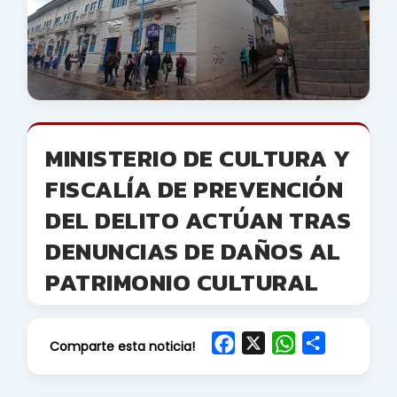
MINISTERIO DE CULTURA Y
FISCALÍA DE PREVENCIÓN
DEL DELITO ACTÚAN TRAS
DENUNCIAS DE DAÑOS AL
PATRIMONIO CULTURAL
F
X
W
S
Comparte esta noticia!
a
h
h
c
a
a