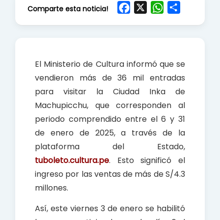
F
X
W
S
Comparte esta noticia!
a
h
h
c
a
a
e
t
r
b
s
e
El Ministerio de Cultura informó que se
o
A
vendieron más de 36 mil entradas
o
p
para visitar la Ciudad Inka de
k
p
Machupicchu, que corresponden al
periodo comprendido entre el 6 y 31
de enero de 2025, a través de la
plataforma del Estado,
tuboleto.cultura.pe
. Esto significó el
ingreso por las ventas de más de S/4.3
millones.
Así, este viernes 3 de enero se habilitó