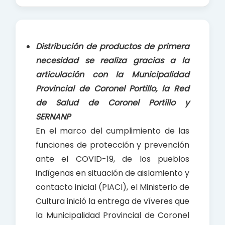
a
h
h
c
a
a
e
t
r
b
s
e
Distribución de productos de primera
o
A
necesidad se realiza gracias a la
o
p
articulación con la Municipalidad
k
p
Provincial de Coronel Portillo, la Red
de Salud de Coronel Portillo y
SERNANP
En el marco del cumplimiento de las
funciones de protección y prevención
ante el COVID-19, de los pueblos
indígenas en situación de aislamiento y
contacto inicial (PIACI), el Ministerio de
Cultura inició la entrega de víveres que
la Municipalidad Provincial de Coronel