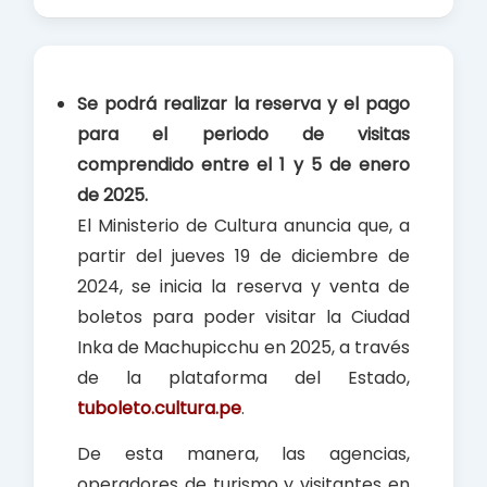
a
h
h
c
a
a
e
t
r
b
s
e
Se podrá realizar la reserva y el pago
o
A
para el periodo de visitas
o
p
comprendido entre el 1 y 5 de enero
k
p
de 2025.
El Ministerio de Cultura anuncia que, a
partir del jueves 19 de diciembre de
2024, se inicia la reserva y venta de
boletos para poder visitar la Ciudad
Inka de Machupicchu en 2025, a través
de la plataforma del Estado,
tuboleto.cultura.pe
.
De esta manera, las agencias,
operadores de turismo y visitantes en