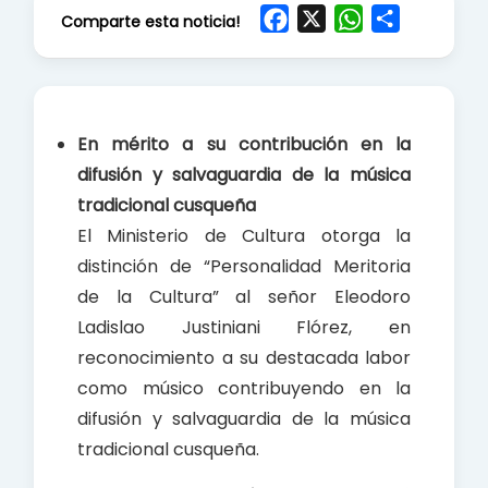
F
X
W
S
Comparte esta noticia!
a
h
h
c
a
a
e
t
r
b
s
e
En mérito a su contribución en la
o
A
difusión y salvaguardia de la música
o
p
tradicional cusqueña
k
p
El Ministerio de Cultura otorga la
distinción de “Personalidad Meritoria
de la Cultura” al señor Eleodoro
Ladislao Justiniani Flórez, en
reconocimiento a su destacada labor
como músico contribuyendo en la
difusión y salvaguardia de la música
tradicional cusqueña.