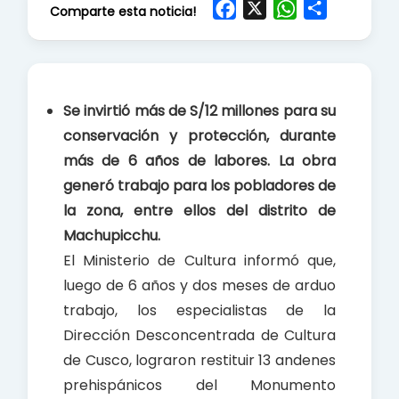
F
X
W
S
Comparte esta noticia!
a
h
h
c
a
a
e
t
r
b
s
e
Se invirtió más de S/12 millones para su
o
A
conservación y protección, durante
o
p
más de 6 años de labores. La obra
k
p
generó trabajo para los pobladores de
la zona, entre ellos del distrito de
Machupicchu.
El Ministerio de Cultura informó que,
luego de 6 años y dos meses de arduo
trabajo, los especialistas de la
Dirección Desconcentrada de Cultura
de Cusco, lograron restituir 13 andenes
prehispánicos del Monumento