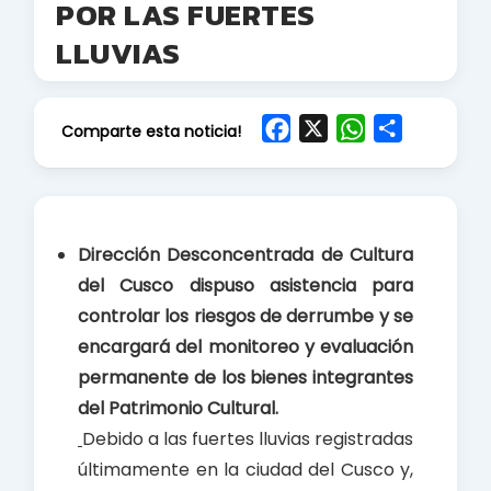
POR LAS FUERTES
LLUVIAS
F
X
W
S
Comparte esta noticia!
a
h
h
c
a
a
e
t
r
b
s
e
Dirección Desconcentrada de Cultura
o
A
del Cusco dispuso asistencia para
o
p
controlar los riesgos de derrumbe y se
k
p
encargará del monitoreo y evaluación
permanente de los bienes integrantes
del Patrimonio Cultural.
Debido a las fuertes lluvias registradas
últimamente en la ciudad del Cusco y,