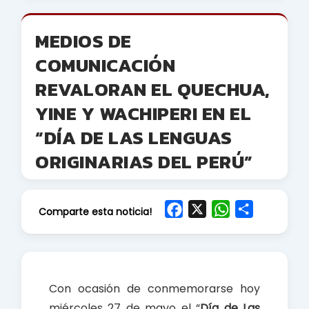
MEDIOS DE
COMUNICACIÓN
REVALORAN EL QUECHUA,
YINE Y WACHIPERI EN EL
“DÍA DE LAS LENGUAS
ORIGINARIAS DEL PERÚ”
F
X
W
S
Comparte esta noticia!
a
h
h
c
a
a
e
t
r
b
s
e
Con ocasión de conmemorarse hoy
o
A
miércoles 27 de mayo el “
Día de Las