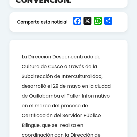
F
X
W
S
Comparte esta noticia!
a
h
h
c
a
a
e
t
r
b
s
e
La Dirección Desconcentrada de
o
A
Cultura de Cusco a través de la
o
p
Subdirección de Interculturalidad,
k
p
desarrolló el 29 de mayo en la ciudad
de Quillabamba el Taller Informativo
en el marco del proceso de
Certificación del Servidor Público
Bilingüe, que se realiza en
coordinación con la Dirección de