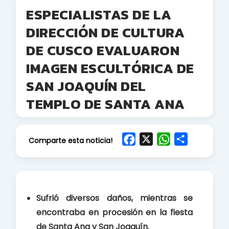
ESPECIALISTAS DE LA
DIRECCIÓN DE CULTURA
DE CUSCO EVALUARON
IMAGEN ESCULTÓRICA DE
SAN JOAQUÍN DEL
TEMPLO DE SANTA ANA
F
X
W
S
Comparte esta noticia!
a
h
h
c
a
a
e
t
r
b
s
e
Sufrió diversos daños, mientras se
o
A
encontraba en procesión en la fiesta
o
p
de Santa Ana y San Joaquín.