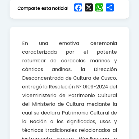
F
X
W
S
Comparte esta noticia!
a
h
h
c
a
a
e
t
r
b
s
e
En una emotiva ceremonia
o
A
caracterizada por el potente
o
p
retumbar de caracolas marinas y
k
p
cánticos andinos, la Dirección
Desconcentrada de Cultura de Cusco,
entregó la Resolución N° 0109-2024 del
Viceministerio de Patrimonio Cultural
del Ministerio de Cultura mediante la
cual se declara Patrimonio Cultural de
la Nación a los significados, usos y
técnicas tradicionales relacionados al
instrumento sonoro Wayllaq’epa o