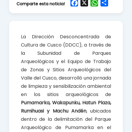
F
X
W
S
Comparte esta noticia!
a
h
h
c
a
a
e
t
r
b
s
e
La Dirección Desconcentrada de
o
A
Cultura de Cusco (DDCC), a través de
o
p
la Subunidad de Parques
k
p
Arqueológicos y el Equipo de Trabajo
de Zonas y Sitios Arqueológicos del
Valle del Cusco, desarrolló una jornada
de limpieza y sensibilización ambiental
en los sitios arqueológicos de
Pumamarka, Wakapunku, Hatun Plaza,
Rumihuasi y Machu Andén
, ubicados
dentro de la delimitación del Parque
Arqueológico de Pumamarka en el