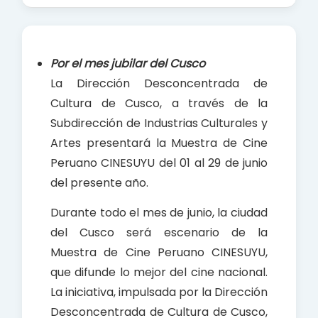
c
a
a
e
t
r
b
s
e
Por el mes jubilar del Cusco
o
A
La Dirección Desconcentrada de
o
p
Cultura de Cusco, a través de la
k
p
Subdirección de Industrias Culturales y
Artes presentará la Muestra de Cine
Peruano CINESUYU del 01 al 29 de junio
del presente año.
Durante todo el mes de junio, la ciudad
del Cusco será escenario de la
Muestra de Cine Peruano CINESUYU,
que difunde lo mejor del cine nacional.
La iniciativa, impulsada por la Dirección
Desconcentrada de Cultura de Cusco,