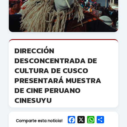
DIRECCIÓN
DESCONCENTRADA DE
CULTURA DE CUSCO
PRESENTARÁ MUESTRA
DE CINE PERUANO
CINESUYU
F
X
W
S
Comparte esta noticia!
a
h
h