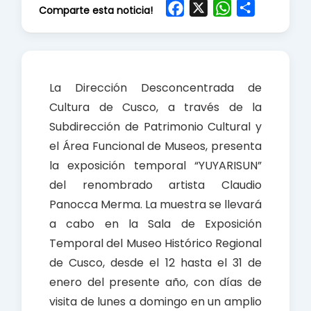
F
X
W
S
Comparte esta noticia!
a
h
h
c
a
a
e
t
r
b
s
e
La Dirección Desconcentrada de
o
A
Cultura de Cusco, a través de la
o
p
Subdirección de Patrimonio Cultural y
k
p
el Área Funcional de Museos, presenta
la exposición temporal “YUYARISUN”
del renombrado artista Claudio
Panocca Merma. La muestra se llevará
a cabo en la Sala de Exposición
Temporal del Museo Histórico Regional
de Cusco, desde el 12 hasta el 31 de
enero del presente año, con días de
visita de lunes a domingo en un amplio