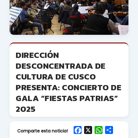
DIRECCIÓN
DESCONCENTRADA DE
CULTURA DE CUSCO
PRESENTA: CONCIERTO DE
GALA “FIESTAS PATRIAS”
2025
F
X
W
S
Comparte esta noticia!
a
h
h