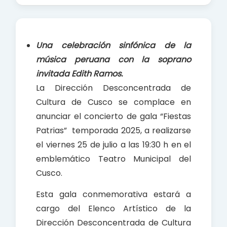
c
a
a
e
t
r
b
s
e
Una celebración sinfónica de la
o
A
música peruana con la soprano
o
p
invitada Edith Ramos.
k
p
La Dirección Desconcentrada de
Cultura de Cusco se complace en
anunciar el concierto de gala “Fiestas
Patrias” temporada 2025, a realizarse
el viernes 25 de julio a las 19:30 h en el
emblemático Teatro Municipal del
Cusco.
Esta gala conmemorativa estará a
cargo del Elenco Artístico de la
Dirección Desconcentrada de Cultura