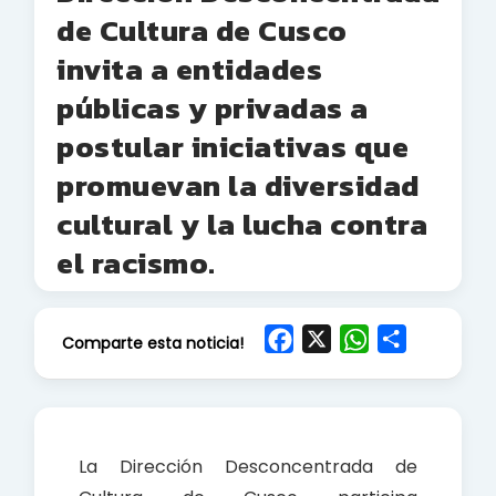
de Cultura de Cusco
invita a entidades
públicas y privadas a
postular iniciativas que
promuevan la diversidad
cultural y la lucha contra
el racismo.
F
X
W
S
Comparte esta noticia!
a
h
h
c
a
a
e
t
r
b
s
e
La Dirección Desconcentrada de
o
A