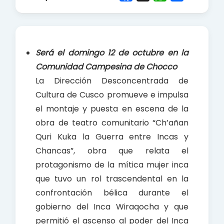
a
h
h
c
a
a
e
t
r
b
s
e
Será el domingo 12 de octubre en la
o
A
Comunidad Campesina de Chocco
o
p
La Dirección Desconcentrada de
k
p
Cultura de Cusco promueve e impulsa
el montaje y puesta en escena de la
obra de teatro comunitario “Ch’añan
Quri Kuka la Guerra entre Incas y
Chancas”, obra que relata el
protagonismo de la mítica mujer inca
que tuvo un rol trascendental en la
confrontación bélica durante el
gobierno del Inca Wiraqocha y que
permitió el ascenso al poder del Inca