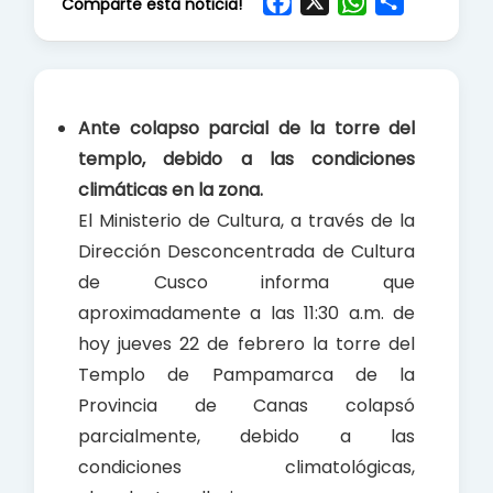
F
X
W
S
Comparte esta noticia!
a
h
h
c
a
a
e
t
r
b
s
e
Ante colapso parcial de la torre del
o
A
templo, debido a las condiciones
o
p
climáticas en la zona.
k
p
El Ministerio de Cultura, a través de la
Dirección Desconcentrada de Cultura
de Cusco informa que
aproximadamente a las 11:30 a.m. de
hoy jueves 22 de febrero la torre del
Templo de Pampamarca de la
Provincia de Canas colapsó
parcialmente, debido a las
condiciones climatológicas,