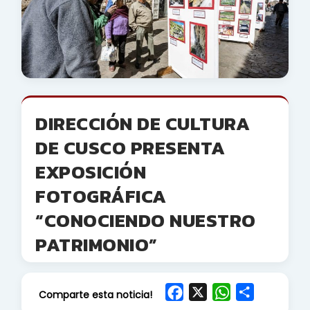
DIRECCIÓN DE CULTURA
DE CUSCO PRESENTA
EXPOSICIÓN
FOTOGRÁFICA
“CONOCIENDO NUESTRO
PATRIMONIO”
F
X
W
S
Comparte esta noticia!
a
h
h