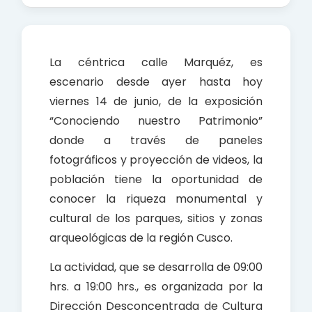
c
a
a
e
t
r
b
s
e
La céntrica calle Marquéz, es
o
A
escenario desde ayer hasta hoy
o
p
viernes 14 de junio, de la exposición
k
p
“Conociendo nuestro Patrimonio”
donde a través de paneles
fotográficos y proyección de videos, la
población tiene la oportunidad de
conocer la riqueza monumental y
cultural de los parques, sitios y zonas
arqueológicas de la región Cusco.
La actividad, que se desarrolla de 09:00
hrs. a 19:00 hrs., es organizada por la
Dirección Desconcentrada de Cultura