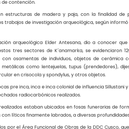
 de contención.
on estructuras de madera y paja, con la finalidad de 
s trabajos de investigación arqueológica, según informó 
gación arqueológica Elder Antesana, dio a conocer que
 estos tres sectores de K´anamarka, se evidenciaron 1
s, con osamentas de individuos, objetos de cerámica 
s metálicas como lentejuelas, tupus (prendedores), dijes
ular en crisocola y spondylus, y otros objetos.
s pre inca, inca e inca colonial de influencia Sillustani 
echados radiocarbónicos realizados.
 realizados estaban ubicados en fosas funerarias de form
 con líticos finamente labrados, a diversas profundidades
os por el Área Funcional de Obras de la DDC Cusco, que t