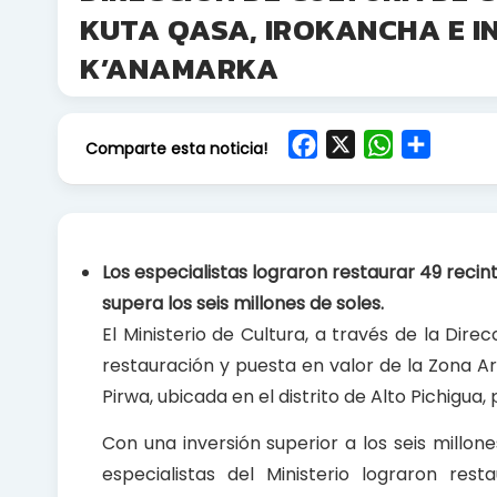
KUTA QASA, IROKANCHA E I
K’ANAMARKA
F
X
W
S
Comparte esta noticia!
a
h
h
c
a
a
e
t
r
b
s
e
Los especialistas lograron restaurar 49 recin
o
A
supera los seis millones de soles.
o
p
El Ministerio de Cultura, a través de la Di
k
p
restauración y puesta en valor de la Zona A
Pirwa, ubicada en el distrito de Alto Pichigua,
Con una inversión superior a los seis millon
especialistas del Ministerio lograron res