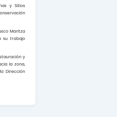
as y Sitios
conservación
usco Maritza
a su trabajo
estauración y
cia la zona,
la Dirección