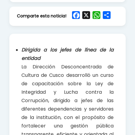
F
X
W
S
Comparte esta noticia!
a
h
h
c
a
a
e
t
r
b
s
e
Dirigida a los jefes de línea de la
o
A
entidad
o
p
La Dirección Desconcentrada de
k
p
Cultura de Cusco desarrolló un curso
de capacitación sobre la Ley de
Integridad y Lucha contra la
Corrupción, dirigido a jefes de las
diferentes dependencias y servidores
de la institución, con el propósito de
fortalecer una gestión pública
transparente, eficiente y orientada al