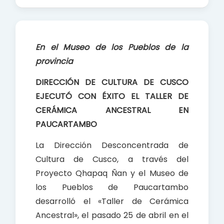
a
h
h
c
a
a
e
t
r
b
s
e
En el Museo de los Pueblos de la
o
A
provincia
o
p
k
p
DIRECCIÓN DE CULTURA DE CUSCO
EJECUTÓ CON ÉXITO EL TALLER DE
CERÁMICA ANCESTRAL EN
PAUCARTAMBO
La Dirección Desconcentrada de
Cultura de Cusco, a través del
Proyecto Qhapaq Ñan y el Museo de
los Pueblos de Paucartambo
desarrolló el «Taller de Cerámica
Ancestral», el pasado 25 de abril en el