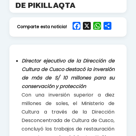
DE PIKILLAQTA
F
X
W
S
Comparte esta noticia!
a
h
h
c
a
a
e
t
r
b
s
e
Director ejecutivo de la Dirección de
o
A
Cultura de Cusco destacó la inversión
o
p
de más de S/ 10 millones para su
k
p
conservación y protección
Con una inversión superior a diez
millones de soles, el Ministerio de
Cultura a través de la Dirección
Desconcentrada de Cultura de Cusco,
concluyó los trabajos de restauración