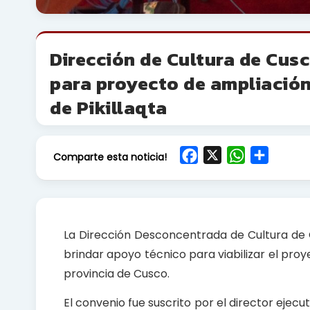
Dirección de Cultura de Cus
para proyecto de ampliación 
de Pikillaqta
F
X
W
S
Comparte esta noticia!
a
h
h
c
a
a
e
t
r
b
s
e
La Dirección Desconcentrada de Cultura de 
o
A
brindar apoyo técnico para viabilizar el proy
o
p
provincia de Cusco.
k
p
El convenio fue suscrito por el director ejec