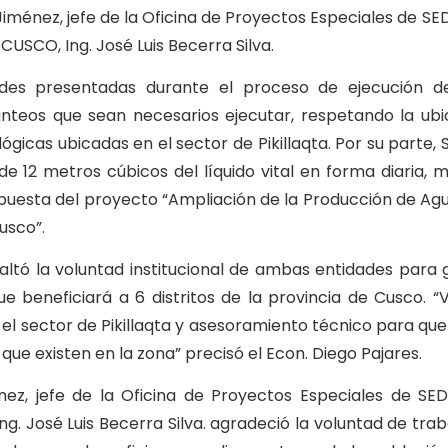
 Jiménez, jefe de la Oficina de Proyectos Especiales de 
USCO, Ing. José Luis Becerra Silva.
tades presentadas durante el proceso de ejecución d
anteos que sean necesarios ejecutar, respetando la ubi
ógicas ubicadas en el sector de Pikillaqta. Por su parte
de 12 metros cúbicos del líquido vital en forma diaria, 
puesta del proyecto “Ampliación de la Producción de Agua
usco”.
esaltó la voluntad institucional de ambas entidades para 
e beneficiará a 6 distritos de la provincia de Cusco. 
 el sector de Pikillaqta y asesoramiento técnico para que
ue existen en la zona” precisó el Econ. Diego Pajares.
ménez, jefe de la Oficina de Proyectos Especiales de 
g. José Luis Becerra Silva. agradeció la voluntad de tra