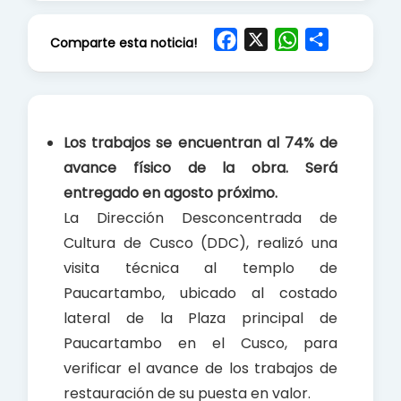
F
X
W
S
Comparte esta noticia!
a
h
h
c
a
a
e
t
r
b
s
e
Los trabajos se encuentran al 74% de
o
A
avance físico de la obra. Será
o
p
entregado en agosto próximo.
k
p
La Dirección Desconcentrada de
Cultura de Cusco (DDC), realizó una
visita técnica al templo de
Paucartambo, ubicado al costado
lateral de la Plaza principal de
Paucartambo en el Cusco, para
verificar el avance de los trabajos de
restauración de su puesta en valor.