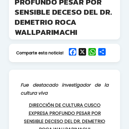
PROFUNDO PESAR POR
SENSIBLE DECESO DEL DR.
DEMETRIO ROCA
WALLPARIMACHI
F
X
W
S
Comparte esta noticia!
a
h
h
c
a
a
e
t
r
b
s
e
Fue destacado investigador de la
o
A
cultura viva
o
p
k
p
DIRECCIÓN DE CULTURA CUSCO
EXPRESA PROFUNDO PESAR POR
SENSIBLE DECESO DEL DR. DEMETRIO