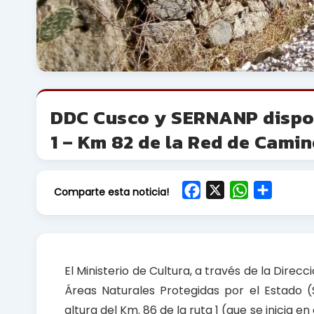
DDC Cusco y SERNANP dispon
1 – Km 82 de la Red de Camin
F
X
W
S
Comparte esta noticia!
a
h
h
c
a
a
e
t
r
b
s
e
El Ministerio de Cultura, a través de la Dire
o
A
Áreas Naturales Protegidas por el Estado 
o
p
altura del Km. 86 de la ruta 1 (que se inicia 