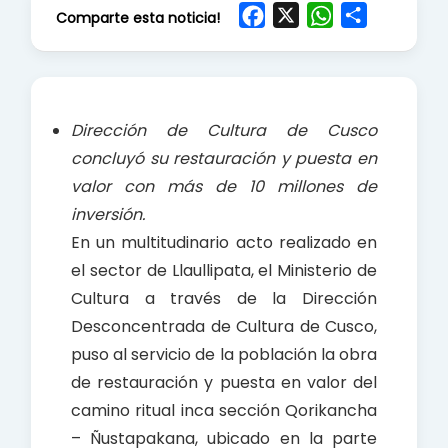
F
X
W
S
Comparte esta noticia!
a
h
h
c
a
a
e
t
r
b
s
e
Dirección de Cultura de Cusco
o
A
concluyó su restauración y puesta en
o
p
valor con más de 10 millones de
k
p
inversión.
En un multitudinario acto realizado en
el sector de Llaullipata, el Ministerio de
Cultura a través de la Dirección
Desconcentrada de Cultura de Cusco,
puso al servicio de la población la obra
de restauración y puesta en valor del
camino ritual inca sección Qorikancha
– Ñustapakana, ubicado en la parte