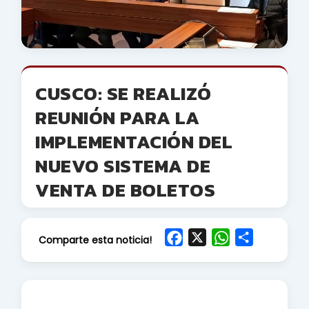
CUSCO: SE REALIZÓ
REUNIÓN PARA LA
IMPLEMENTACIÓN DEL
NUEVO SISTEMA DE
VENTA DE BOLETOS
F
X
W
S
Comparte esta noticia!
a
h
h
c
a
a
e
t
r
b
s
e